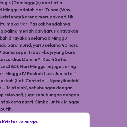
tugis (Dominggu(s) dan Latin
ri Minggu adalah Hari Tuhan (Why.
ekristenan karena merupakan titik
a itu maka Hari Paskah hendaknya
g paling meriah dan harus dirayakan
kah dirayakan selama 6 Minggu
 para murid, yaitu selama 40 hari.
 = Sama seperti bayi-bayi yang baru
Misercordias Domini = 'Kasih Setia
.33:5). Hari Minggu ini juga sering
i Minggu IV Paskah (Lat. Jubilate =
Paskah (Lat. Cantate = 'Nyanyikanlah'
te = 'Mintalah', sehubungan dengan
 relevan!), juga sehubungan dengan
entakosta nanti. Simbol untuk Minggu
putih.
 Kristus ke surga.