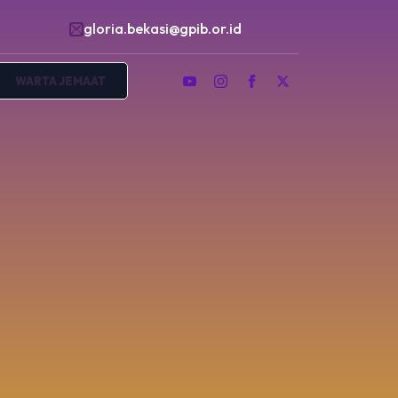
gloria.bekasi@gpib.or.id
WARTA JEMAAT