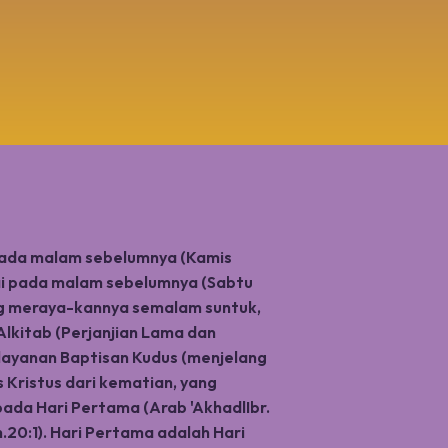
pada malam sebelumnya (Kamis
lai pada malam sebelumnya (Sabtu
ang meraya-kannya semalam suntuk,
lkitab (Perjanjian Lama dan
layanan Baptisan Kudus (menjelang
 Kristus dari kematian, yang
pada Hari Pertama (Arab 'AkhadlIbr.
Yoh.20:1). Hari Pertama adalah Hari