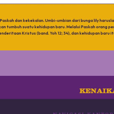
i Paskah dan kekekalan. Umbi-umbian dari bunga lily harusl
an tumbuh suatu kehidupan baru. Melalui Paskah orang p
nderitaan Kristus (band. Yoh 12; 34), dan kehidupan baru i
KENAIK