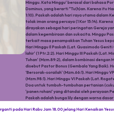
Minggu. Kata Minggu' berasal dari bahasa Por
Dominus, yang berarti "Tu(h)an. Karena itu Ha
1:10). Paskah adalah hari raya utama dalam K
tolak iman orang percaya (1 Kor 15:14). Karen
dirayakan sebagai hari peringatan Gereja yan
dalam kegembiraan dan sukacita. Minggu Pas
terkait masa penampakkan Tuhan Yesus kepada
Hari Minggu Il Paskah (Lat. Quasimodo Geniti
lahir' (1 Ptr.2:2). Hari Minggu III Paskah (Lat. 
Tuhan' (Mzm.89:2), dalam kombinasi dengan Mzm
disebut Pastor Bonus (Gembala Yang Baik). Har
‘Bersorak-sorailah' (Mzm.66:1). Hari Minggu V
(Mzm.98:1). Hari Minggu VI Paskah (Lat. Roga
Doa untuk tumbuh-tumbuhan pertanian (cukup
'panen rohani' yang ditandai oleh perayaan P
Paskah adalah bunga lily dengan warna dasar 
ganti pada Hari Rabu Jam 18.00 jelang Hari Kenaikan Yesus