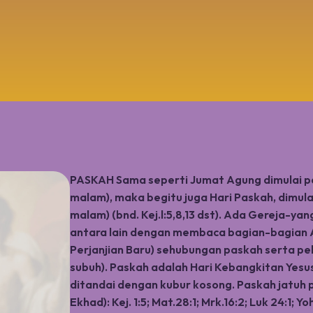
PASKAH Sama seperti Jumat Agung dimulai 
malam), maka begitu juga Hari Paskah, dimu
malam) (bnd. Kej.l:5,8,13 dst). Ada Gereja-y
antara lain dengan membaca bagian-bagian A
Perjanjian Baru) sehubungan paskah serta pe
subuh). Paskah adalah Hari Kebangkitan Yesus
ditandai dengan kubur kosong. Paskah jatuh 
Ekhad): Kej. 1:5; Mat.28:1; Mrk.16:2; Luk 24:1; 