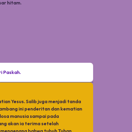
sar hitam.
i Paskah.
ian Yesus. Salib juga menjadi tanda
lambang ini penderitan dan kematian
 dosa manusia sampai pada
ang akan ia terima setelah
il mengenang bahwa tubuh Tuhan