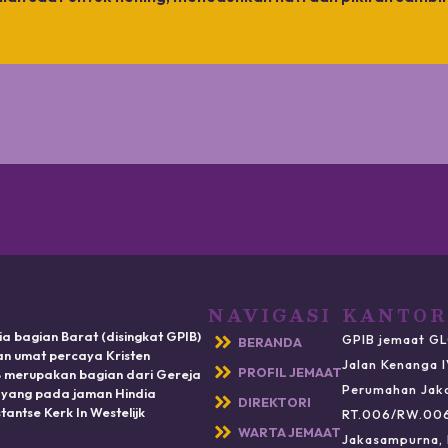
NAVIGASI
KANTOR
ia bagian Barat (disingkat GPIB)
GPIB jemaat GL
BERANDA
n umat percaya Kristen
Jalan Kenanga 
PROFIL JEMAAT
IB merupakan bagian dari Gereja
Perumahan Jak
) yang pada jaman Hindia
DIREKTORI
antse Kerk In Westelijk
RT.006/RW.00
WARTA JEMAAT
Jakasampurna, 