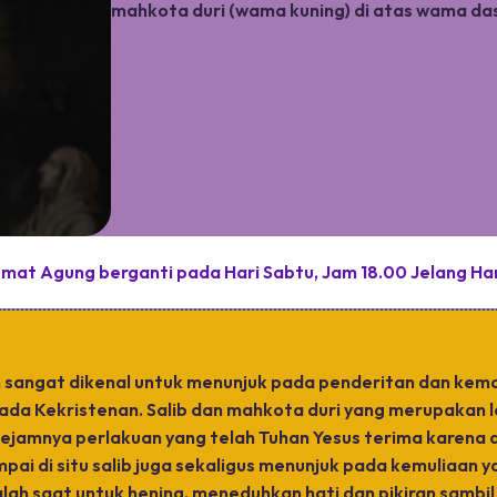
mahkota duri (wama kuning) di atas wama da
umat Agung berganti pada Hari Sabtu, Jam 18.00 Jelang Har
sangat dikenal untuk menunjuk pada penderitan dan kemat
pada Kekristenan. Salib dan mahkota duri yang merupakan 
kejamnya perlakuan yang telah Tuhan Yesus terima karena
pai di situ salib juga sekaligus menunjuk pada kemuliaan y
h saat untuk hening, meneduhkan hati dan pikiran samb