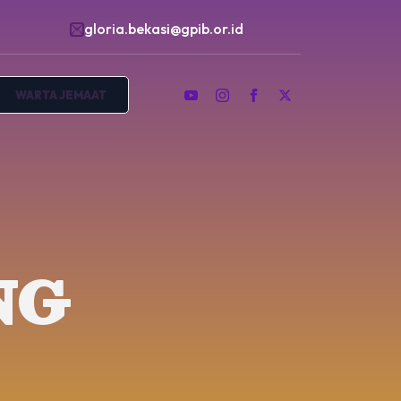
gloria.bekasi@gpib.or.id
WARTA JEMAAT
NG