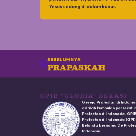
Yesus sedang di dalam kubur.
SEBELUMNYA
PRAPASKAH
GPIB "GLORIA" BEKASI
Gereja Protestan di Indones
adalah kumpulan persekutua
Protestan di Indonesia. GP
Protestan di Indonesia (GPI
Belanda bernama De Protest
Indonesie.