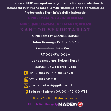
Indonesia. GPIB merupakan bagian dari Gereja Protestan di
Indonesia (GPI) yang pada jaman Hindia Belanda bernama De
Protestantse Kerk In Westelijk Indonesie.
GPIB JEMAAT "GLORIA" DI BEKASI
MUPEL (MUSYAWARAH PELAYANAN) BEKASI
KANTOR SEKRETARIAT
GPIB jemaat GLORIA Bekasi
Jalan Kenanga IV Kav 37-38
Perumahan Jaka Permai
RT.006/RW.006A
Jakasampurna, Bekasi Barat
Bekasi, Jawa Barat 17145
021 – 8841983 & 8854328
021 – 88960519
gloria.bekasi@gpib.or.id
Selasa-Sabtu : 09.00 - 17.00 WIB
© 2026 -
GPIB Gloria Bekasi
Church Web Design by