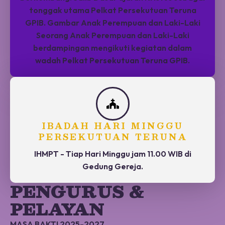
tonggak utama Pelkat Persekutuan Teruna
GPIB. Gambar Anak Perempuan dan Laki-Laki
Seorang Anak Perempuan dan Laki-Laki
berdampingan mengikuti kegiatan dalam
wadah Pelkat Persekutuan Teruna GPIB.
IBADAH HARI MINGGU
PERSEKUTUAN TERUNA
IHMPT - Tiap Hari Minggu jam 11.00 WIB di
Gedung Gereja.
PENGURUS &
PELAYAN
MASA BAKTI 2025-2027