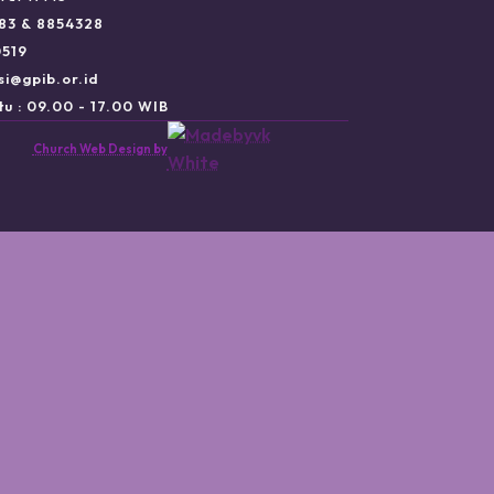
983 & 8854328
0519
si@gpib.or.id
u : 09.00 - 17.00 WIB
Church Web Design by