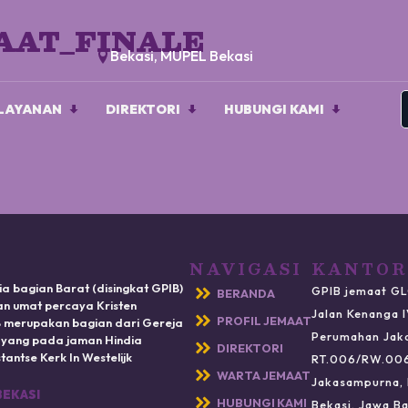
AAT_FINALE
Bekasi, MUPEL Bekasi
LAYANAN
DIREKTORI
HUBUNGI KAMI
NAVIGASI
KANTOR
ia bagian Barat (disingkat GPIB)
GPIB jemaat GL
BERANDA
n umat percaya Kristen
Jalan Kenanga 
PROFIL JEMAAT
IB merupakan bagian dari Gereja
Perumahan Jak
) yang pada jaman Hindia
DIREKTORI
antse Kerk In Westelijk
RT.006/RW.00
WARTA JEMAAT
Jakasampurna, 
BEKASI
HUBUNGI KAMI
Bekasi, Jawa Ba