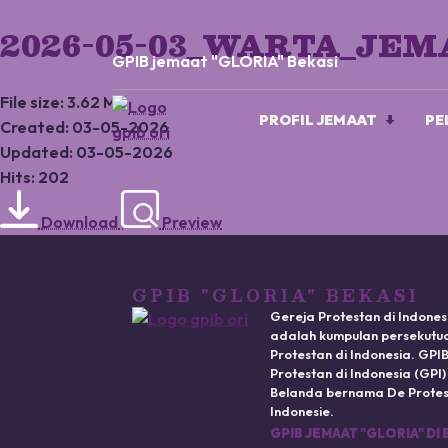
2026-05-03_WARTA_JEM
GPIB jemaat "GLORIA" Bekasi
File size: 3.62 MB
PROFIL JEMAAT
PE
Created: 03-05-2026
Updated: 03-05-2026
Hits: 202
Download
Preview
GPIB "GLORIA" BEKASI
Gereja Protestan di Indones
adalah kumpulan persekutua
Protestan di Indonesia. GP
Protestan di Indonesia (GPI
Belanda bernama De Protest
Indonesie.
GPIB JEMAAT "GLORIA" DI 