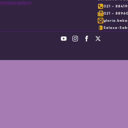
AYANAN) BEKASI
021 – 8841
021 – 8896
gloria.beka
Selasa-Sabt