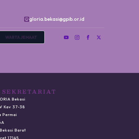
gloria.bekasi@gpib.or.id
WARTA JEMAAT
 SEKRETARIAT
ORIA Bekasi
IV Kav 37-38
a Permai
6A
Bekasi Barat
rat 17145