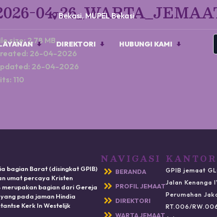
2026-04-26_WARTA_JEMAA
Bekasi, MUPEL Bekasi
ile size: 2.78 MB
LAYANAN
DIREKTORI
HUBUNGI KAMI
reated: 26-04-2026
pdated: 26-04-2026
its: 110
NAVIGASI
KANTOR
ia bagian Barat (disingkat GPIB)
GPIB jemaat GL
BERANDA
n umat percaya Kristen
Jalan Kenanga 
PROFIL JEMAAT
IB merupakan bagian dari Gereja
Perumahan Jak
) yang pada jaman Hindia
DIREKTORI
antse Kerk In Westelijk
RT.006/RW.00
WARTA JEMAAT