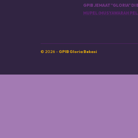
GPIB JEMAAT "GLORIA" DI 
MUPEL (MUSYAWARAH PEL
© 2026 -
GPIB Gloria Bekasi