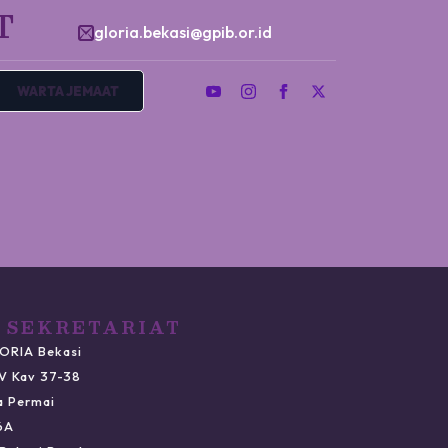
T
gloria.bekasi@gpib.or.id
WARTA JEMAAT
 SEKRETARIAT
ORIA Bekasi
IV Kav 37-38
a Permai
6A