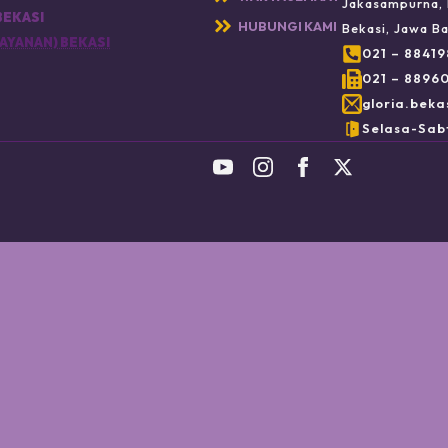
Jakasampurna, 
BEKASI
HUBUNGI KAMI
Bekasi, Jawa Ba
AYANAN) BEKASI
021 – 8841
021 – 8896
gloria.beka
Selasa-Sabt