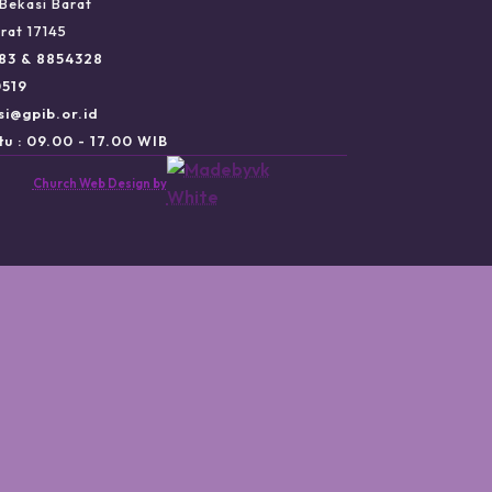
Bekasi Barat
rat 17145
983 & 8854328
0519
si@gpib.or.id
u : 09.00 - 17.00 WIB
Church Web Design by