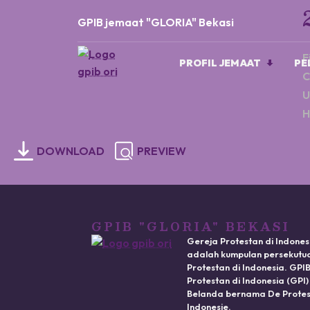
GPIB jemaat "GLORIA" Bekasi
F
PROFIL JEMAAT
PE
C
U
H
DOWNLOAD
PREVIEW
GPIB "GLORIA" BEKASI
Gereja Protestan di Indones
adalah kumpulan persekutua
Protestan di Indonesia. GP
Protestan di Indonesia (GPI
Belanda bernama De Protest
Indonesie.