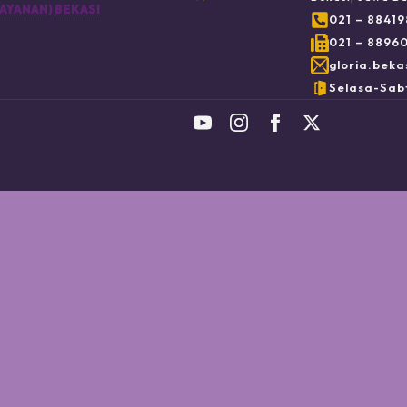
AYANAN) BEKASI
021 – 8841
021 – 8896
gloria.beka
Selasa-Sabt