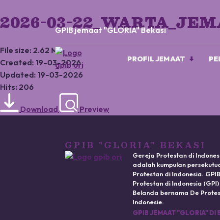
2026-03-22_WARTA_JE
GPIB jemaat "GLORIA" Bekasi
File size: 2.62 MB
PROFIL JEMAAT
PE
Created: 19-03-2026
Updated: 19-03-2026
Hits: 206
Download
Preview
GPIB "GLORIA" BEKASI
Gereja Protestan di Indones
adalah kumpulan persekutua
Protestan di Indonesia. GP
Protestan di Indonesia (GPI
Belanda bernama De Protest
Indonesie.
GPIB JEMAAT "GLORIA" DI 