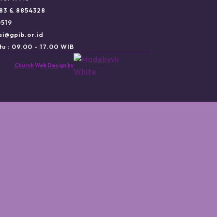
983 & 8854328
0519
si@gpib.or.id
u : 09.00 - 17.00 WIB
Church Web Design by