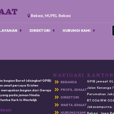
MAAT
Bekasi, MUPEL Bekasi
LAYANAN
DIREKTORI
HUBUNGI KAMI
NAVIGASI
KANTOR
ia bagian Barat (disingkat GPIB)
GPIB jemaat GL
BERANDA
n umat percaya Kristen
Jalan Kenanga 
PROFIL JEMAAT
IB merupakan bagian dari Gereja
Perumahan Jak
) yang pada jaman Hindia
DIREKTORI
antse Kerk In Westelijk
RT.006/RW.00
WARTA JEMAAT
Jakasampurna, 
BEKASI
HUBUNGI KAMI
Bekasi, Jawa Ba