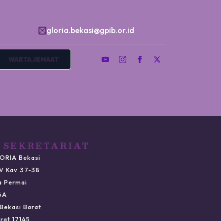
gloria.bekasi@gpib.or.id
WARTA JEMAAT
 SEKRETARIAT
ORIA Bekasi
IV Kav 37-38
a Permai
6A
Bekasi Barat
rat 17145