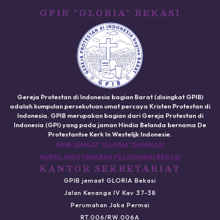
GPIB "GLORIA" BEKASI
Gereja Protestan di Indonesia bagian Barat (disingkat GPIB)
adalah kumpulan persekutuan umat percaya Kristen Protestan di
Indonesia. GPIB merupakan bagian dari Gereja Protestan di
Indonesia (GPI) yang pada jaman Hindia Belanda bernama De
Protestantse Kerk In Westelijk Indonesie.
GPIB JEMAAT "GLORIA" DI BEKASI
MUPEL (MUSYAWARAH PELAYANAN) BEKASI
KANTOR SEKRETARIAT
GPIB jemaat GLORIA Bekasi
Jalan Kenanga IV Kav 37-38
Perumahan Jaka Permai
RT.006/RW.006A