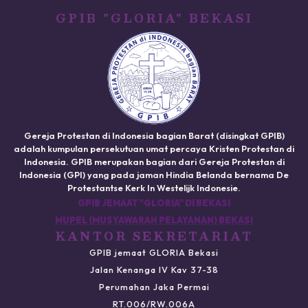
GPIB "GLORIA" BEKASI
Gereja Protestan di Indonesia bagian Barat (disingkat GPIB)
adalah kumpulan persekutuan umat percaya Kristen Protestan di
Indonesia. GPIB merupakan bagian dari Gereja Protestan di
Indonesia (GPI) yang pada jaman Hindia Belanda bernama De
Protestantse Kerk In Westelijk Indonesie.
GPIB JEMAAT "GLORIA" DI BEKASI
MUPEL (MUSYAWARAH PELAYANAN) BEKASI
KANTOR SEKRETARIAT
GPIB jemaat GLORIA Bekasi
Jalan Kenanga IV Kav 37-38
Perumahan Jaka Permai
RT.006/RW.006A