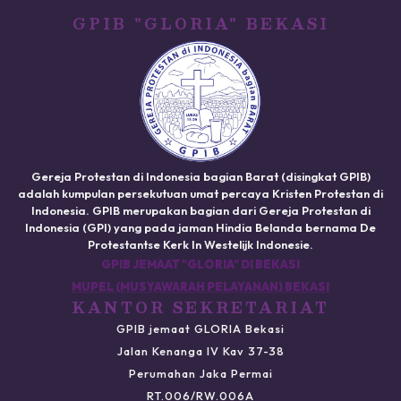
GPIB "GLORIA" BEKASI
Gereja Protestan di Indonesia bagian Barat (disingkat GPIB)
adalah kumpulan persekutuan umat percaya Kristen Protestan di
Indonesia. GPIB merupakan bagian dari Gereja Protestan di
Indonesia (GPI) yang pada jaman Hindia Belanda bernama De
Protestantse Kerk In Westelijk Indonesie.
GPIB JEMAAT "GLORIA" DI BEKASI
MUPEL (MUSYAWARAH PELAYANAN) BEKASI
KANTOR SEKRETARIAT
GPIB jemaat GLORIA Bekasi
Jalan Kenanga IV Kav 37-38
Perumahan Jaka Permai
RT.006/RW.006A