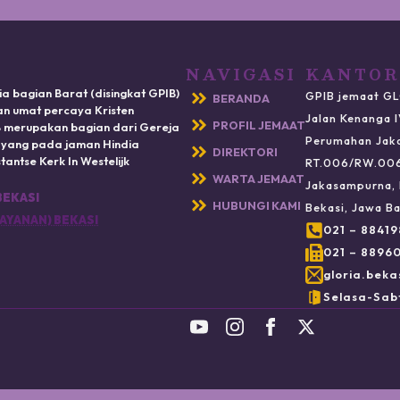
NAVIGASI
KANTOR
ia bagian Barat (disingkat GPIB)
GPIB jemaat GL
BERANDA
n umat percaya Kristen
Jalan Kenanga 
PROFIL JEMAAT
IB merupakan bagian dari Gereja
Perumahan Jak
) yang pada jaman Hindia
DIREKTORI
antse Kerk In Westelijk
RT.006/RW.00
WARTA JEMAAT
Jakasampurna, 
BEKASI
HUBUNGI KAMI
Bekasi, Jawa Ba
AYANAN) BEKASI
021 – 8841
021 – 8896
gloria.beka
Selasa-Sabt