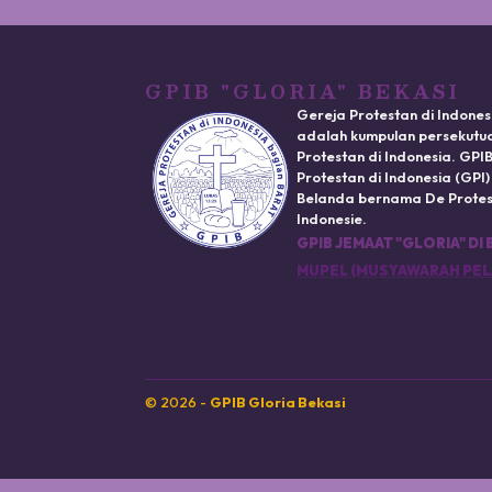
GPIB "GLORIA" BEKASI
Gereja Protestan di Indones
adalah kumpulan persekutua
Protestan di Indonesia. GP
Protestan di Indonesia (GPI
Belanda bernama De Protest
Indonesie.
GPIB JEMAAT "GLORIA" DI 
MUPEL (MUSYAWARAH PEL
© 2026 -
GPIB Gloria Bekasi