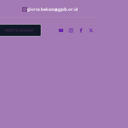
gloria.bekasi@gpib.or.id
WARTA JEMAAT