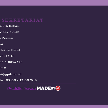
 SEKRETARIAT
ORIA Bekasi
IV Kav 37-38
a Permai
6A
Bekasi Barat
rat 17145
983 & 8854328
0519
si@gpib.or.id
u : 09.00 - 17.00 WIB
Church Web Design by