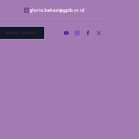
gloria.bekasi@gpib.or.id
WARTA JEMAAT