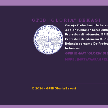
GPIB "GLORIA" BEKASI
Gereja Protestan di Indones
adalah kumpulan persekutua
Protestan di Indonesia. GP
Protestan di Indonesia (GPI
Belanda bernama De Protest
Indonesie.
GPIB JEMAAT "GLORIA" DI 
MUPEL (MUSYAWARAH PEL
© 2026 -
GPIB Gloria Bekasi