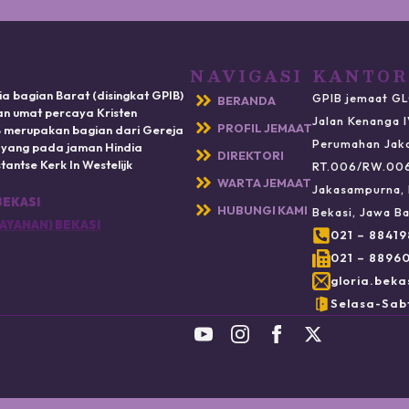
NAVIGASI
KANTOR
ia bagian Barat (disingkat GPIB)
GPIB jemaat GL
BERANDA
n umat percaya Kristen
Jalan Kenanga 
PROFIL JEMAAT
IB merupakan bagian dari Gereja
Perumahan Jak
) yang pada jaman Hindia
DIREKTORI
antse Kerk In Westelijk
RT.006/RW.00
WARTA JEMAAT
Jakasampurna, 
BEKASI
HUBUNGI KAMI
Bekasi, Jawa Ba
AYANAN) BEKASI
021 – 8841
021 – 8896
gloria.beka
Selasa-Sabt