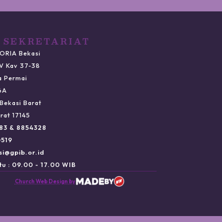
 SEKRETARIAT
ORIA Bekasi
IV Kav 37-38
a Permai
6A
Bekasi Barat
rat 17145
983 & 8854328
0519
si@gpib.or.id
u : 09.00 - 17.00 WIB
Church Web Design by